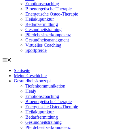
Emotionscoaching
Bioenergetische Therapie
Energetische Osteo-Therapie
Heilakupunktur
Bedarfsermittlung
Gesundheitstraining
Pferdebesitzerkompetenz
Gesundheitsmanagment
Virtuelles Coaching
Sportpferde
Startseite
Meine Geschichte
Gesundheitskonzept
Tiefenkommunikation
Healy
Emotionscoaching
Bioenergetische Therapie
Energetische Osteo-Therapie
Heilakupunktur
Bedarfsermittlung
Gesundheitstraining
Pferdebesitzerkompetenz