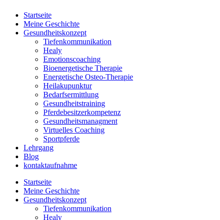
Startseite
Meine Geschichte
Gesundheitskonzept
Tiefenkommunikation
Healy
Emotionscoaching
Bioenergetische Therapie
Energetische Osteo-Therapie
Heilakupunktur
Bedarfsermittlung
Gesundheitstraining
Pferdebesitzerkompetenz
Gesundheitsmanagment
Virtuelles Coaching
Sportpferde
Lehrgang
Blog
kontaktaufnahme
Startseite
Meine Geschichte
Gesundheitskonzept
Tiefenkommunikation
Healy