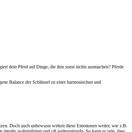
giert dein Pferd auf Dinge, die ihm sonst nichts ausmachen? Pferde
gene Balance der Schlüssel zu einer harmonischen und
ützen. Doch auch unbewusst wirken diese Emotionen weiter, wie z.B.
 intuitiv wahrnehmen und oft widerspiegeln. So kann es sein, dass